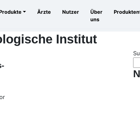
Produkte
Ärzte
Nutzer
Über
Produkten
uns
logische Institut
Su
s-
N
or