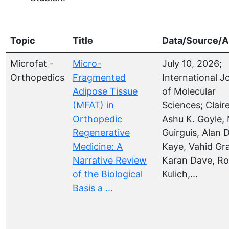
Topic
Title
Data/Source/A
Microfat -
Micro-
July 10, 2026;
Orthopedics
Fragmented
International J
Adipose Tissue
of Molecular
(MFAT) in
Sciences; Clair
Orthopedic
Ashu K. Goyle,
Regenerative
Guirguis, Alan D
Medicine: A
Kaye, Vahid Gr
Narrative Review
Karan Dave, Ro
of the Biological
Kulich,...
Basis a ...