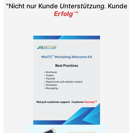
Erfolg
"
™