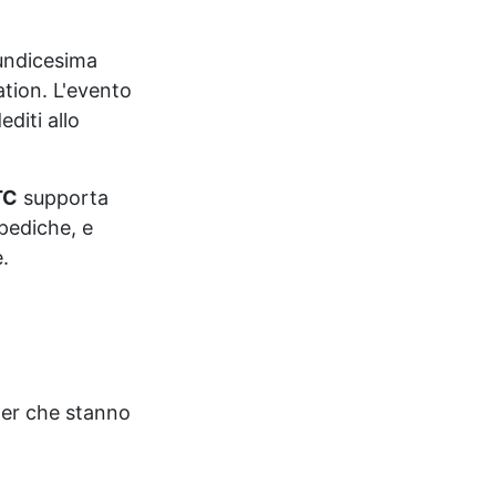
'undicesima
tion. L'evento
editi allo
TC
supporta
opediche, e
e.
tner che stanno