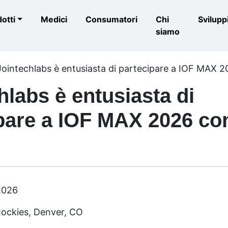
otti
Medici
Consumatori
Chi
Svilupp
siamo
Jointechlabs è entusiasta di partecipare a IOF MAX 
hlabs è entusiasta di
pare a IOF MAX 2026 co
2026
Rockies, Denver, CO